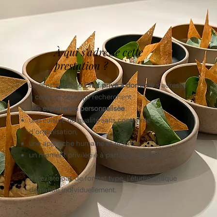
À qui s’adresse cette
prestation ?
La prestation de
Chef privé à domicile
s’adresse
à celles et ceux qui recherchent :
une
expérience personnalisée
une cuisine de qualité sans contrainte
d’organisation,
une approche humaine et discrète
un moment privilégié à partager chez soi
Il n’existe pas de format type, j'étudie chaque
demande individuellement.