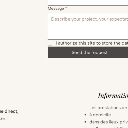
Message
*
I authorize this site to store the d
Send the request
Informati
Les prestations de
e direct
,
à domicile
er :
dans des lieux pri