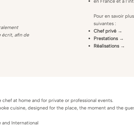
en France et à l’in
Pour en savoir plu
suivantes :
ralement
Chef privé
→
écrit, afin de
Prestations
→
Réalisations
→
e chef at home and for private or professional events.
oke cuisine, designed for the place, the moment and the gues
 and International